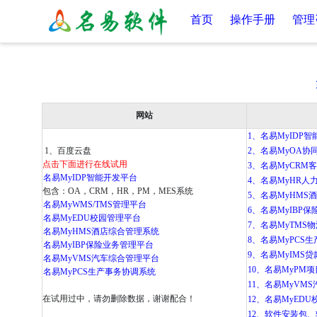
首页
操作手册
管理
网站
1、名易MyIDP智能
1、百度云盘
2、名易MyOA协同
点击下面进行在线试用
3、名易MyCRM客
名易MyIDP智能开发平台
4、名易MyHR人力
包含：OA，CRM，HR，PM，MES系统
5、名易MyHMS酒
名易MyWMS/TMS管理平台
6、名易MyIBP保险
名易MyEDU校园管理平台
7、名易MyTMS物
名易MyHMS酒店综合管理系统
8、名易MyPCS生产
名易MyIBP保险业务管理平台
9、名易MyIMS贷款
名易MyVMS汽车综合管理平台
10、名易MyPM项目
名易MyPCS生产事务协调系统
11、名易MyVMS
在试用过中，请勿删除数据，谢谢配合！
12、名易MyEDU校
12、软件安装包